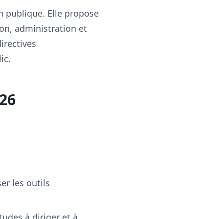
n publique. Elle propose
on, administration et
irectives
ic.
26
:
er les outils
udes à diriger et à