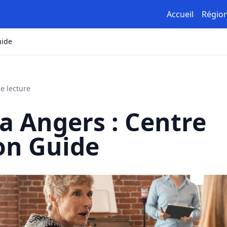
Accueil
Régio
uide
e lecture
 Angers : Centre
on Guide