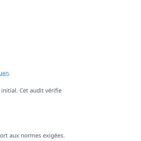
uen
.
itial. Cet audit vérifie
pport aux normes exigées.