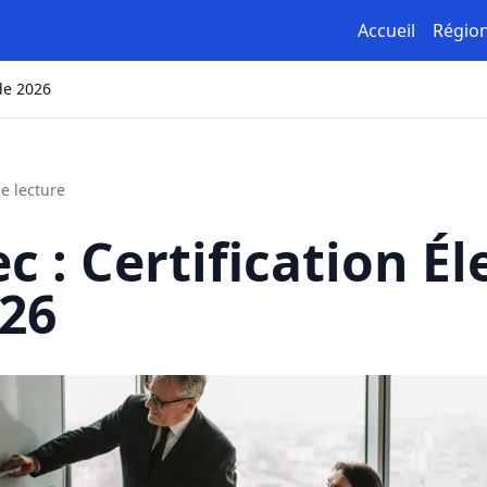
Accueil
Régio
ide 2026
e lecture
c : Certification É
26