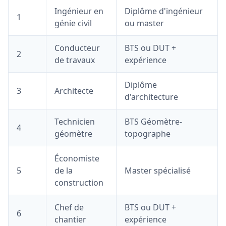
Ingénieur en
Diplôme d'ingénieur
1
génie civil
ou master
Conducteur
BTS ou DUT +
2
de travaux
expérience
Diplôme
3
Architecte
d'architecture
Technicien
BTS Géomètre-
4
géomètre
topographe
Économiste
5
de la
Master spécialisé
construction
Chef de
BTS ou DUT +
6
chantier
expérience