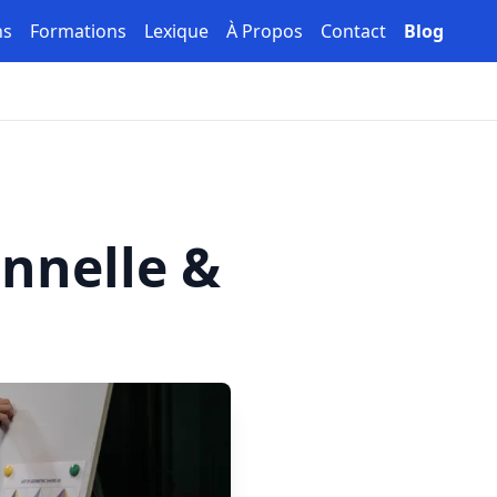
ns
Formations
Lexique
À Propos
Contact
Blog
onnelle &