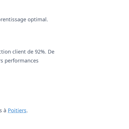
prentissage optimal.
ction client de 92%. De
urs performances
ns à
Poitiers
.