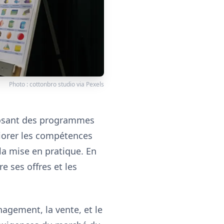
Photo :
cottonbro studio
via
Pexels
oposant des programmes
liorer les compétences
la mise en pratique. En
 ses offres et les
agement, la vente, et le