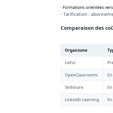
- Formations orientées ver
- Tarification : abonnem
Comparaison des co
Organisme
Ty
Gefor
Pr
OpenClassrooms
En
Skillshare
En
LinkedIn Learning
En