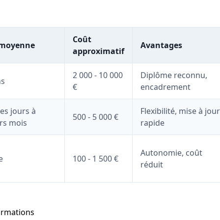
Coût
 moyenne
Avantages
approximatif
2 000 - 10 000
Diplôme reconnu,
ns
€
encadrement
es jours à
Flexibilité, mise à jour
500 - 5 000 €
rs mois
rapide
Autonomie, coût
e
100 - 1 500 €
réduit
ormations