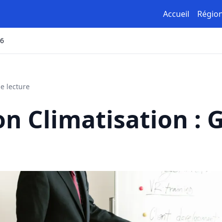
Accueil
Régio
26
e lecture
n Climatisation : 