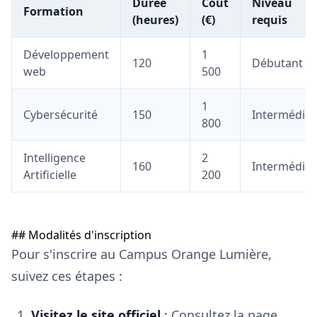
Durée
Coût
Niveau
Formation
(heures)
(€)
requis
Développement
1
120
Débutant
web
500
1
Cybersécurité
150
Intermédiai
800
Intelligence
2
160
Intermédiai
Artificielle
200
## Modalités d'inscription
Pour s'inscrire au Campus Orange Lumière,
suivez ces étapes :
Visitez le site officiel
: Consultez la page