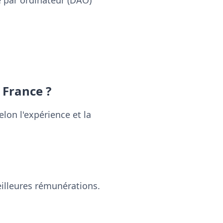
é par ordinateur (DAO)
 France ?
selon l'expérience et la
eilleures rémunérations.