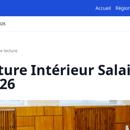
Accueil
Régio
026
e lecture
ure Intérieur Salai
26