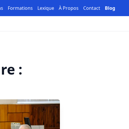
ns
Formations
Lexique
À Propos
Contact
Blog
re :