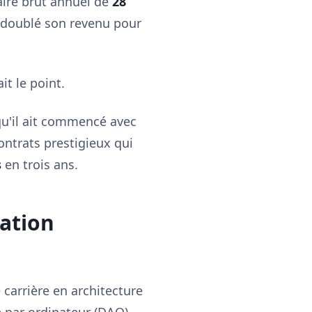
laire brut annuel de
28
 a doublé son revenu pour
ait le point.
 qu'il ait commencé avec
contrats prestigieux qui
s
en trois ans.
ation
 carrière en architecture