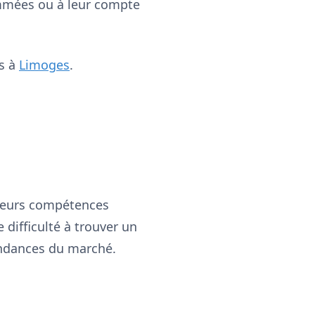
ommées ou à leur compte
ns à
Limoges
.
 leurs compétences
 difficulté à trouver un
tendances du marché.