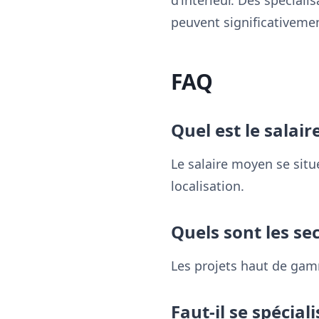
d’intérieur. Des spécial
peuvent significativement
FAQ
Quel est le salai
Le salaire moyen se sit
localisation.
Quels sont les se
Les projets haut de gamm
Faut-il se spécial