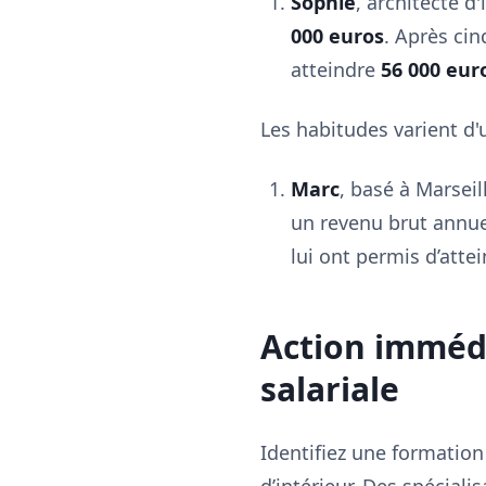
Sophie
, architecte d
000 euros
. Après cin
atteindre
56 000 eur
Les habitudes varient d'u
Marc
, basé à Marseil
un revenu brut annu
lui ont permis d’atte
Action immédi
salariale
Identifiez une formation