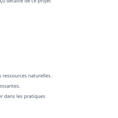
u détaillé de ce projet
s ressources naturelles.
essantes.
er dans les pratiques