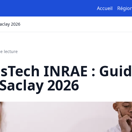
Accueil
Régio
aclay 2026
e lecture
sTech INRAE : Gui
Saclay 2026