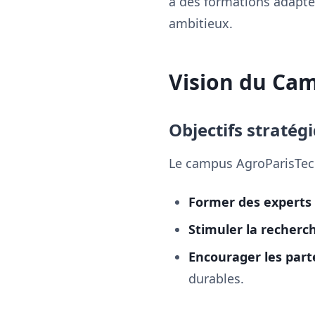
à des formations adapté
ambitieux.
Vision du Ca
Objectifs stratég
Le campus AgroParisTec
Former des experts
Stimuler la recherc
Encourager les part
durables.