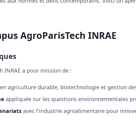
es aux normes et défis contemporains. Voici un aperç
mpus AgroParisTech INRAE
iques
h INRAE a pour mission de :
en agriculture durable, biotechnologie et gestion de
he
appliquée sur les questions environnementales pr
enariats
avec l'industrie agroalimentaire pour innov